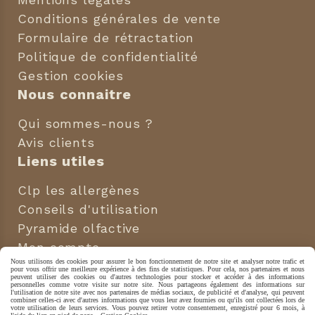
Conditions générales de vente
Formulaire de rétractation
Politique de confidentialité
Gestion cookies
Nous connaitre
Qui sommes-nous ?
Avis clients
Liens utiles
Clp les allergènes
Conseils d'utilisation
Pyramide olfactive
Mon compte
Nous utilisons des cookies pour assurer le bon fonctionnement de notre site et analyser notre trafic et
Nous suivre
pour vous offrir une meilleure expérience à des fins de statistiques. Pour cela, nos partenaires et nous
peuvent utiliser des cookies ou d'autres technologies pour stocker et accéder à des informations
personnelles comme votre visite sur notre site. Nous partageons également des informations sur
l'utilisation de notre site avec nos partenaires de médias sociaux, de publicité et d'analyse, qui peuvent


combiner celles-ci avec d'autres informations que vous leur avez fournies ou qu'ils ont collectées lors de
votre utilisation de leurs services. Vous pouvez retirer votre consentement, enregistré pour 6 mois, à