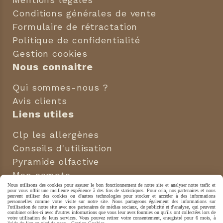
Conditions générales de vente
Formulaire de rétractation
Politique de confidentialité
Gestion cookies
Nous connaitre
Qui sommes-nous ?
Avis clients
Liens utiles
Clp les allergènes
Conseils d'utilisation
Pyramide olfactive
Mon compte
Nous utilisons des cookies pour assurer le bon fonctionnement de notre site et analyser notre trafic et
Nous suivre
pour vous offrir une meilleure expérience à des fins de statistiques. Pour cela, nos partenaires et nous
peuvent utiliser des cookies ou d'autres technologies pour stocker et accéder à des informations
personnelles comme votre visite sur notre site. Nous partageons également des informations sur
l'utilisation de notre site avec nos partenaires de médias sociaux, de publicité et d'analyse, qui peuvent


combiner celles-ci avec d'autres informations que vous leur avez fournies ou qu'ils ont collectées lors de
votre utilisation de leurs services. Vous pouvez retirer votre consentement, enregistré pour 6 mois, à