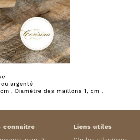
ue
é ou argenté
8 cm . Diamètre des maillons 1, cm .
 connaitre
Liens utiles
sommes-nous ?
Clp les allergènes