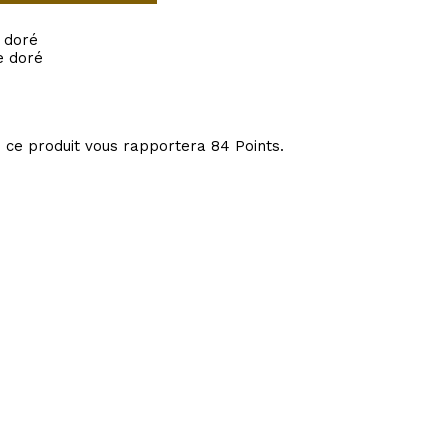
e doré
e doré
: ce produit vous rapportera
84
Points.