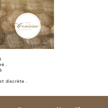
é
ré .
é
et discrète .