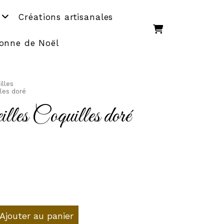
Créations artisanales
onne de Noël
illes
lles doré
lles Coquilles doré
Ajouter au panier