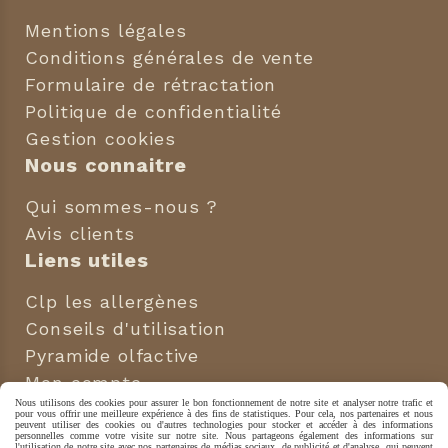
Mentions légales
Conditions générales de vente
Formulaire de rétractation
Politique de confidentialité
Gestion cookies
Nous connaitre
Qui sommes-nous ?
Avis clients
Liens utiles
Clp les allergènes
Conseils d'utilisation
Pyramide olfactive
Mon compte
Nous utilisons des cookies pour assurer le bon fonctionnement de notre site et analyser notre trafic et
Nous suivre
pour vous offrir une meilleure expérience à des fins de statistiques. Pour cela, nos partenaires et nous
peuvent utiliser des cookies ou d'autres technologies pour stocker et accéder à des informations
personnelles comme votre visite sur notre site. Nous partageons également des informations sur
l'utilisation de notre site avec nos partenaires de médias sociaux, de publicité et d'analyse, qui peuvent