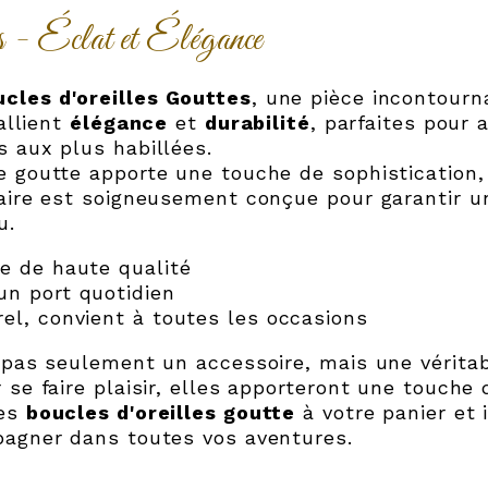
s - Éclat et Élégance
cles d'oreilles Gouttes
, une pièce incontourn
allient
élégance
et
durabilité
, parfaites pour
 aux plus habillées.
 goutte apporte une touche de sophistication, 
aire est soigneusement conçue pour garantir un
u.
le de haute qualité
un port quotidien
rel, convient à toutes les occasions
 pas seulement un accessoire, mais une véritab
se faire plaisir, elles apporteront une touche 
ces
boucles d'oreilles goutte
à votre panier et 
pagner dans toutes vos aventures.