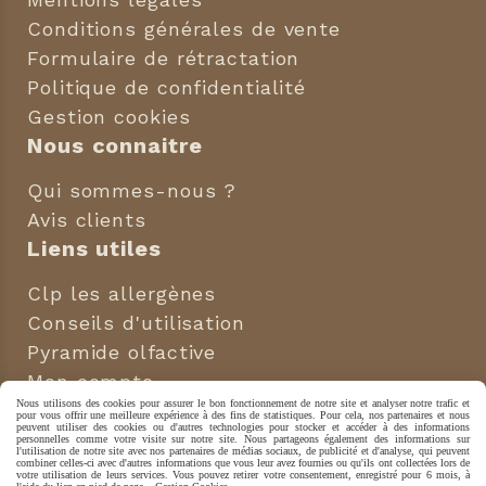
Conditions générales de vente
Formulaire de rétractation
Politique de confidentialité
Gestion cookies
Nous connaitre
Qui sommes-nous ?
Avis clients
Liens utiles
Clp les allergènes
Conseils d'utilisation
Pyramide olfactive
Mon compte
Nous utilisons des cookies pour assurer le bon fonctionnement de notre site et analyser notre trafic et
Nous suivre
pour vous offrir une meilleure expérience à des fins de statistiques. Pour cela, nos partenaires et nous
peuvent utiliser des cookies ou d'autres technologies pour stocker et accéder à des informations
personnelles comme votre visite sur notre site. Nous partageons également des informations sur
l'utilisation de notre site avec nos partenaires de médias sociaux, de publicité et d'analyse, qui peuvent


combiner celles-ci avec d'autres informations que vous leur avez fournies ou qu'ils ont collectées lors de
votre utilisation de leurs services. Vous pouvez retirer votre consentement, enregistré pour 6 mois, à