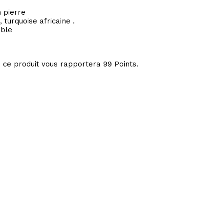
n pierre
 turquoise africaine .
able
: ce produit vous rapportera
99
Points.