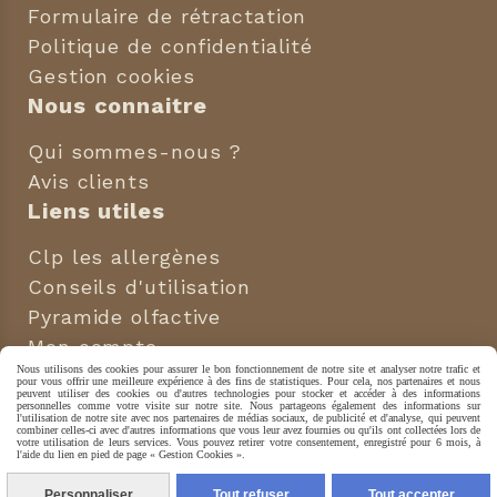
Formulaire de rétractation
Politique de confidentialité
Gestion cookies
Nous connaitre
Qui sommes-nous ?
Avis clients
Liens utiles
Clp les allergènes
Conseils d'utilisation
Pyramide olfactive
Mon compte
Nous utilisons des cookies pour assurer le bon fonctionnement de notre site et analyser notre trafic et
Nous suivre
pour vous offrir une meilleure expérience à des fins de statistiques. Pour cela, nos partenaires et nous
peuvent utiliser des cookies ou d'autres technologies pour stocker et accéder à des informations
personnelles comme votre visite sur notre site. Nous partageons également des informations sur
l'utilisation de notre site avec nos partenaires de médias sociaux, de publicité et d'analyse, qui peuvent


combiner celles-ci avec d'autres informations que vous leur avez fournies ou qu'ils ont collectées lors de
votre utilisation de leurs services. Vous pouvez retirer votre consentement, enregistré pour 6 mois, à
l'aide du lien en pied de page « Gestion Cookies ».
CRÉER UN SITE INTERNET
Personnaliser
Tout refuser
Tout accepter