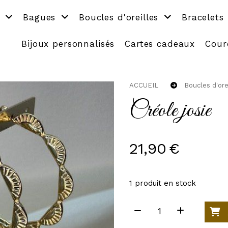
s
Bagues
Boucles d'oreilles
Bracelets
Bijoux personnalisés
Cartes cadeaux
Cour
ACCUEIL
Boucles d'ore
Créole josie
21,90
€
1
produit en stock